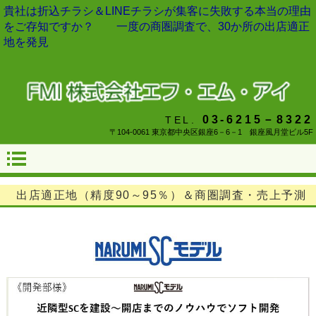
貴社は折込チラシ＆LINEチラシが集客に失敗する本当の理由
をご存知ですか？ 一度の商圏調査で、30か所の出店適正
地を発見
03-6215－8322
TEL.
〒104-0061 東京都中央区銀座6－6－1 銀座風月堂ビル5F
出店適正地（精度90～95％）＆
商圏調査・売上予測