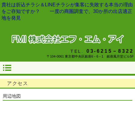
貴社は折込チラシ＆LINEチラシが集客に失敗する本当の理由
をご存知ですか？ 一度の商圏調査で、30か所の出店適正
地を発見
03-6215－8322
TEL.
〒104-0061 東京都中央区銀座6－6－1 銀座風月堂ビル5F
アクセス
周辺地図